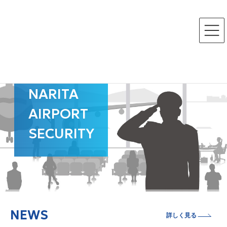
コ
ナ
ン
ビ
テ
ゲ
ン
ー
ツ
シ
へ
ョ
ス
ン
キ
に
ッ
移
プ
動
NARITA
AIRPORT
SECURITY
NEWS
詳しく見る