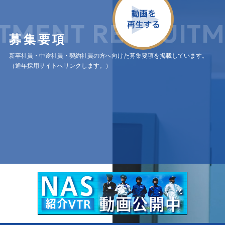
TMENT
RECRUITM
募集要項
新卒社員・中途社員・契約社員の方へ向けた募集要項を掲載しています。
（通年採用サイトへリンクします。）