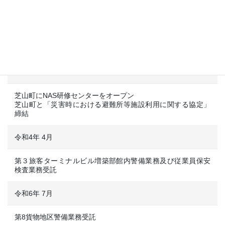
令和元年 5月
代表取締役社長に神﨑誠就任
前社長 神﨑輝夫は、取締役会長に就任
令和3年 2月
芝山町にNAS研修センターをオープン
芝山町と「災害時における避難所等施設利用に関する協定」
締結
令和4年 4月
第３旅客ターミナルビル増築部館内警備業務及び従業員保安
検査業務受託
令和6年 7月
第8貨物地区警備業務受託