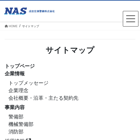
コ
ナ
ン
ビ
テ
ゲ
ン
ー
ツ
シ
HOME
サイトマップ
へ
ョ
ス
ン
キ
に
ッ
移
サイトマップ
プ
動
トップページ
企業情報
トップメッセージ
企業理念
会社概要・沿革・主たる契約先
事業内容
警備部
機械警備部
消防部