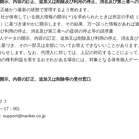
、開示、内容の訂正、追加又は削除及び利用の停止、消去及び第三者へ
を正確かつ最新の状態で管理するよう努めます。
社が保有している個人情報の開示(＊)を求められたときは所定の手続
等）に基づき速やかに開示します。その結果、万一誤った情報があれば
及び利用の停止、消去及び第三者への提供の停止等の請求書
個人データの開示、内容の訂正、追加又は削除及び利用の停止、消去及
に基づき、その一部又は全部についてお答えできないいことがあります
知らせします。なお、代理人に対しては、上記の対応することによって
他の権利利益を害するおそれがある場合には、対象となる保有個人デー
、開示、内容の訂正、追加又は削除等の受付窓口
町７７
～17：00)
：
support@narikei.co.jp