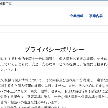
コ
ナ
国際空港
ン
ビ
テ
ゲ
企業情報
事業内容
ン
ー
ツ
シ
へ
ョ
ス
ン
キ
に
ッ
移
プ
動
プライバシーポリシー
護に対する社会的要請を十分に認識し、個人情報の適正な取扱いを推進
たしていくとともに、安全・安心なサービスを提供し、皆様に信頼され
てまいります。
上で取扱う個人情報について、その内容及び規模を十分考慮し、適切な
範囲を超えた個人情報の取扱いは行いません。また、そのために必要な
報への不正アクセス、紛失、破壊、改ざん、および漏洩等を予防並びに
に委託する場合は、選定基準に則り、十分な個人情報の保護水準を満た
る苦情・相談への迅速な対応を行います。
定める指針及びその他の規範を遵守いたします。