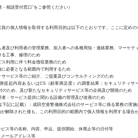
情・相談受付窓口”をご参照ください）
業員の個人情報を取得する利用目的は以下のとおりです。ここに定めの
加入者及び利用者の管理業務、加入者への各種周知・連絡業務、マーケテ
ける工事、修理のため
ービス利用に伴う料金徴収業務のため
実施に必要となる範囲内で利用するため
ティサービス等のご紹介、ご提案及びコンサルティングのため
質改善提起内容あるいはCS（顧客満足度）の調査結果：セキュリティサ
討のため、及び新たなセキュリティサービス等の企画及び開発のため
管理者：サービス提供に関わる設備の管理及び改善のため
容は下記に記載）：成田空港警備株式会社のサービス等に係る業務の実
約が解除された後も、この利用目的の範囲内で個人情報を利用する場合
ービス等の名称、内容、申込、提供開始、休廃止等の日付等
、メールアドレス等