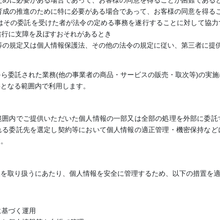
のために必要がある場合であって、お客様の同意を得ることが困難である
な育成の推進のために特に必要がある場合であって、お客様の同意を得る
又はその委託を受けた者が法令の定める事務を遂行することに対して協
遂行に支障を及ぼすおそれがあるとき
款等の規定又は個人情報保護法、その他の法令の規定に従い、第三者に提
ら委託された業務(他の事業者の商品・サービスの販売・取次等)の実
要となる範囲内で利用します。
範囲内でご提供いただいた個人情報の一部又は全部の処理を外部に委託
れる委託先を選定し契約等において個人情報の適正管理・機密保持など
す。
報を取り扱うにあたり、個人情報を安全に管理するため、以下の措置を
に基づく運用