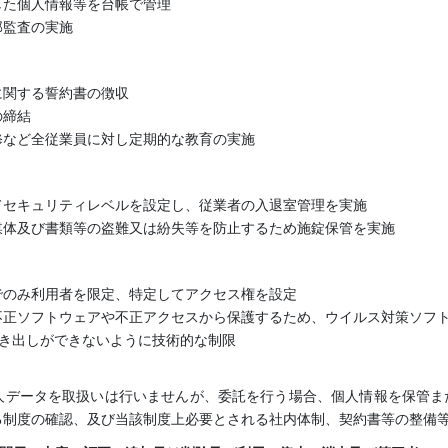
した個人情報等を台帳で管理
部監査の実施
に関する誓約書の徴収
の締結
修など全従業員に対し定期的な教育の実施
てセキュリティレベルを設定し、従業者の入退室管理を実施
媒体及び書類等の盗難又は紛失等を防止するため施錠保管を実施
でのみ利用者を限定、特定してアクセス権を設定
不正ソフトウェアや不正アクセスから保護するため、ウイルス対策ソフ
書き出しができないように技術的な制限
人データを取扱いは行いませんが、委託を行う場合、個人情報を保管ま
る制度の確認、及び当該制度上必要とされる社内体制、契約書等の整備