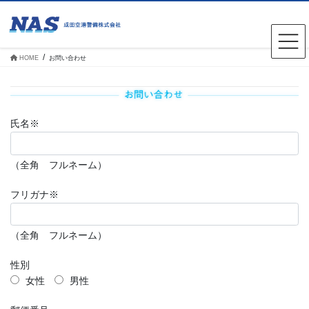
コ
ナ
ン
ビ
テ
ゲ
ン
ー
ツ
シ
HOME
お問い合わせ
へ
ョ
ス
ン
キ
に
ッ
移
プ
動
氏名※
（全角 フルネーム）
フリガナ※
（全角 フルネーム）
性別
女性
男性