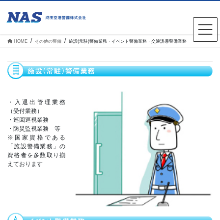
コ
ナ
ン
ビ
テ
ゲ
ン
ー
ツ
シ
HOME
その他の警備
施設(常駐)警備業務・イベント警備業務・交通誘導警備業務
へ
ョ
ス
ン
キ
に
ッ
移
プ
動
・入退出管理業務
（受付業務）
・巡回巡視業務
・防災監視業務 等
※国家資格である
「施設警備業務」の
資格者を多数取り揃
えております