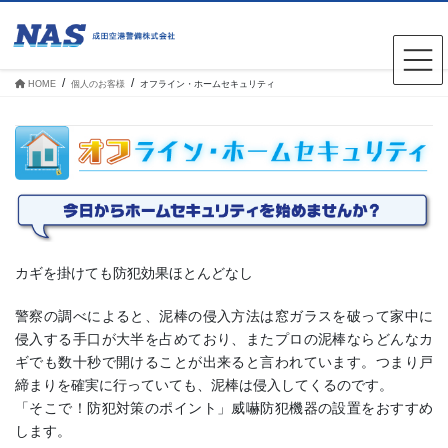
コ
ナ
ン
ビ
テ
ゲ
ン
ー
ツ
シ
HOME
個人のお客様
オフライン・ホームセキュリティ
へ
ョ
ス
ン
キ
に
ッ
移
プ
動
カギを掛けても防犯効果ほとんどなし
警察の調べによると、泥棒の侵入方法は窓ガラスを破って家中に
侵入する手口が大半を占めており、またプロの泥棒ならどんなカ
ギでも数十秒で開けることが出来ると言われています。つまり戸
締まりを確実に行っていても、泥棒は侵入してくるのです。
「そこで！防犯対策のポイント」威嚇防犯機器の設置をおすすめ
します。