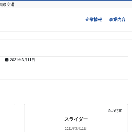
コ
ナ
国際空港
ン
ビ
テ
ゲ
企業情報
事業内容
ン
ー
ツ
シ
へ
ョ
ス
ン
キ
に
ッ
移
プ
動
2021年3月11日
次の記事
スライダー
2021年3月11日