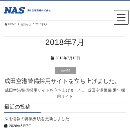
コ
ナ
ン
ビ
テ
ゲ
ン
ー
ツ
シ
HOME
お知らせ
2018年7月
へ
ョ
ス
ン
キ
に
2018年7月
ッ
移
プ
動
2018年7月10日
未分類
成田空港警備採用サイトを立ち上げました。
成田空港警備採用サイトを立ち上げました。 成田空港警備 通年採
用サイト
最近の投稿
採用情報の募集要項を更新しました
2026年5月7日