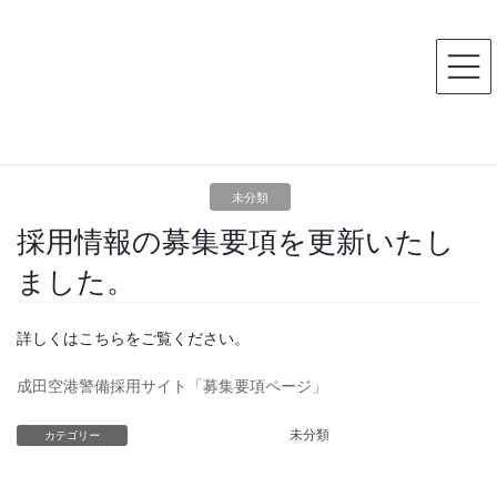
コ
ナ
ン
ビ
テ
ゲ
ン
ー
ツ
シ
HOME
お知らせ
未分類
採用情報の募集要項を更新いたしました。
へ
ョ
ス
ン
キ
に
2021年4月20日
ッ
移
プ
動
未分類
採用情報の募集要項を更新いたし
ました。
詳しくはこちらをご覧ください。
成田空港警備採用サイト「募集要項ページ」
未分類
カテゴリー