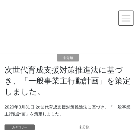
コ
ナ
ン
ビ
テ
ゲ
ン
ー
ツ
シ
HOME
お知らせ
未分類
へ
ョ
次世代育成支援対策推進法に基づき、「一般事業主行動計画」を策定しました。
ス
ン
キ
に
2020年3月31日
ッ
移
プ
動
未分類
次世代育成支援対策推進法に基づ
き、「一般事業主行動計画」を策定
しました。
2020年3月31日 次世代育成支援対策推進法に基づき、「一般事業
主行動計画」を策定しました。
未分類
カテゴリー